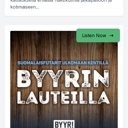
kattauksella erilaisia näkökulmia jalkapalloon ja
kotimaiseen...
Listen Now