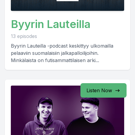
Byyrin Lauteilla
13 episodes
Byyrin Lauteilla -podcast keskittyy ulkomailla
pelaaviin suomalaisiin jalkapalloilijoihin.
Minkälaista on futisammattilaisen arki...
Listen Now