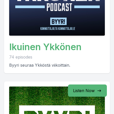
Ikuinen Ykkönen
74 episodes
Byyri seuraa Ykköstä viikoittain.
Listen Now