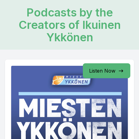
Podcasts by the
Creators of Ikuinen
Ykkönen
Listen Now