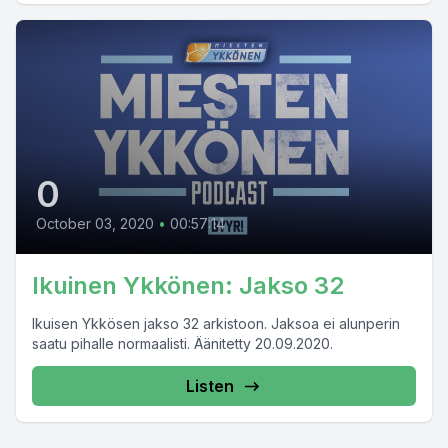
0
October 03, 2020
•
00:57:14
Ikuinen Ykkönen: Jakso 32
Ikuisen Ykkösen jakso 32 arkistoon. Jaksoa ei alunperin
saatu pihalle normaalisti. Äänitetty 20.09.2020.
Listen