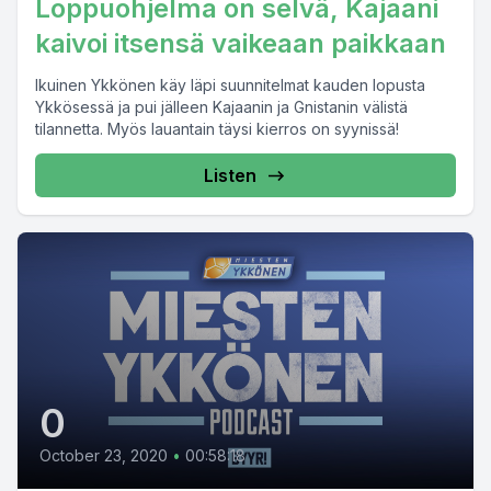
Loppuohjelma on selvä, Kajaani
kaivoi itsensä vaikeaan paikkaan
Ikuinen Ykkönen käy läpi suunnitelmat kauden lopusta
Ykkösessä ja pui jälleen Kajaanin ja Gnistanin välistä
tilannetta. Myös lauantain täysi kierros on syynissä!
Listen
0
October 23, 2020
•
00:58:18