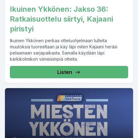
Ikuinen Ykkönen: Jakso 36:
Ratkaisuottelu siirtyi, Kajaani
piristyi
Ikuinen Ykkönen perkaa otteluohjelmaan tulleita
muutoksia tuoreeltaan ja käy läpi miten Kajaani heräsi
pelaamaan sarjapaikasta. Samalla käydään läpi
kärkikolmikon viimeisimpiä otteita.
Listen