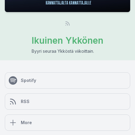
Ikuinen Ykkönen
Byyri seuraa Ykköstä viikoittain.
Spotify
RSS
More