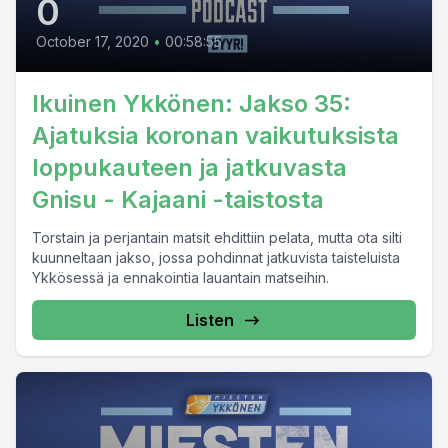
0
October 17, 2020
•
00:58:55
Ikuinen Ykkönen: Jakso 35:
Ajatuksia koronan vaikutuksista
loppukauteen ja jatkuvasta
Gnisu - Kajaani -taistosta
Torstain ja perjantain matsit ehdittiin pelata, mutta ota silti
kuunneltaan jakso, jossa pohdinnat jatkuvista taisteluista
Ykkösessä ja ennakointia lauantain matseihin.
Listen