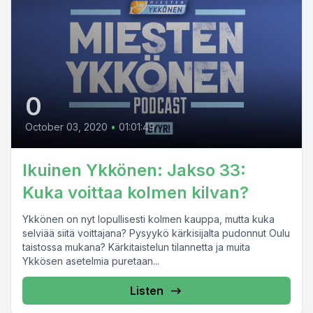
0
October 03, 2020
•
01:01:49
Ikuinen Ykkönen: Jakso 33:
Kuka voittaa kolmen kilvan?
Ykkönen on nyt lopullisesti kolmen kauppa, mutta kuka
selviää siitä voittajana? Pysyykö kärkisijalta pudonnut Oulu
taistossa mukana? Kärkitaistelun tilannetta ja muita
Ykkösen asetelmia puretaan...
Listen