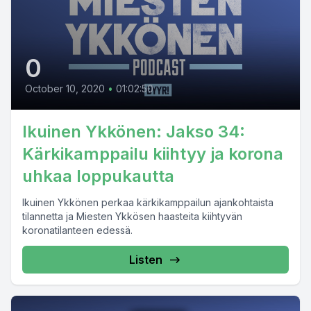
0
October 10, 2020
•
01:02:50
Ikuinen Ykkönen: Jakso 34:
Kärkikamppailu kiihtyy ja korona
uhkaa loppukautta
Ikuinen Ykkönen perkaa kärkikamppailun ajankohtaista
tilannetta ja Miesten Ykkösen haasteita kiihtyvän
koronatilanteen edessä.
Listen