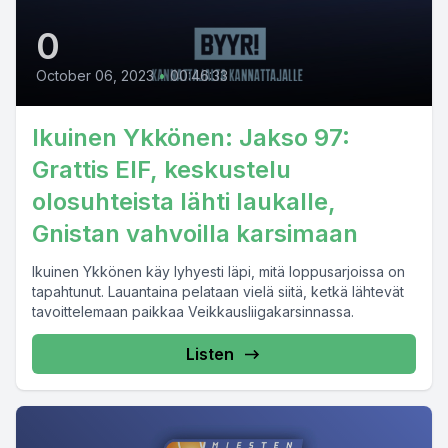
0
October 06, 2023
•
00:46:33
Ikuinen Ykkönen: Jakso 97:
Grattis EIF, keskustelu
olosuhteista lähti laukalle,
Gnistan vahvoilla karsimaan
Ikuinen Ykkönen käy lyhyesti läpi, mitä loppusarjoissa on
tapahtunut. Lauantaina pelataan vielä siitä, ketkä lähtevät
tavoittelemaan paikkaa Veikkausliigakarsinnassa.
Listen