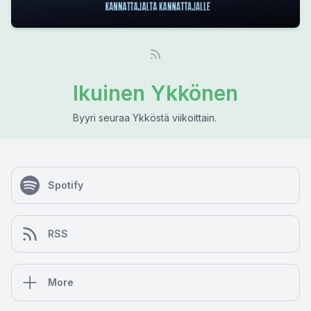
Ikuinen Ykkönen
Byyri seuraa Ykköstä viikoittain.
Spotify
RSS
More