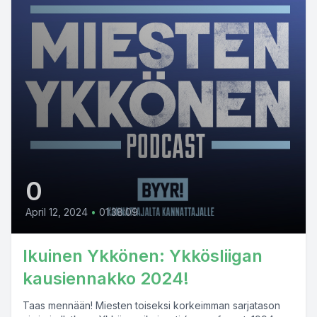
0
April 12, 2024
•
01:38:09
Ikuinen Ykkönen: Ykkösliigan
kausiennakko 2024!
Taas mennään! Miesten toiseksi korkeimman sarjatason