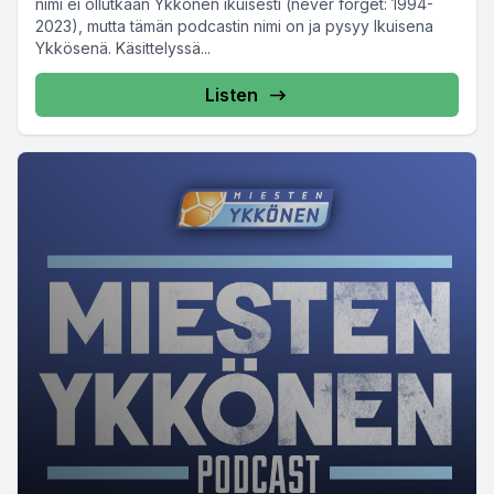
nimi ei ollutkaan Ykkönen ikuisesti (never forget: 1994-
2023), mutta tämän podcastin nimi on ja pysyy Ikuisena
Ykkösenä. Käsittelyssä...
Listen