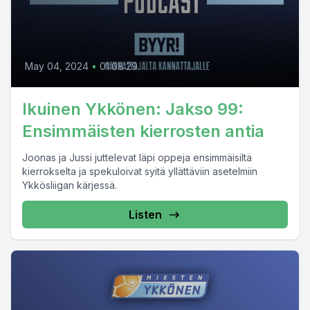
May 04, 2024
•
01:08:29
Ikuinen Ykkönen: Jakso 99:
Ensimmäisten kierrosten antia
Joonas ja Jussi juttelevat läpi oppeja ensimmäisiltä
kierrokselta ja spekuloivat syitä yllättäviin asetelmiin
Ykkösliigan kärjessä.
Listen