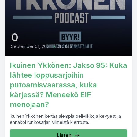
0
September 01, 2023
•
01:01:43
Ikuinen Ykkönen: Jakso 95: Kuka
lähtee loppusarjoihin
putoamisvaarassa, kuka
kärjessä? Meneekö EIF
menojaan?
Ikuinen Ykkönen kertaa aiempia peliviikkoja kevyesti ja
ennakoi runkosarjan viimeistä kierrosta.
Listen