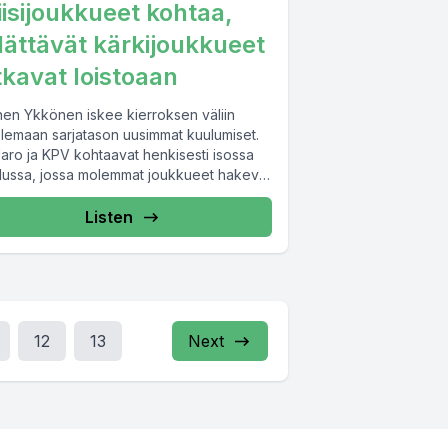
iisijoukkueet kohtaa,
lättävät kärkijoukkueet
tkavat loistoaan
inen Ykkönen iskee kierroksen väliin
elemaan sarjatason uusimmat kuulumiset.
Jaro ja KPV kohtaavat henkisesti isossa
elussa, jossa molemmat joukkueet hakevat
kipeästi voittoa. Edit....
Listen
12
13
Next