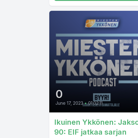
0
June 17, 2023
•
01:02:11
Ikuinen Ykkönen: Jaks
90: EIF jatkaa sarjan