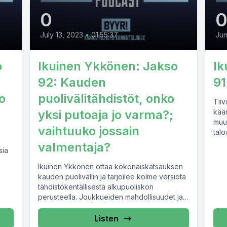
0
July 13, 2023
•
01:55:37
Jun
o
Ikuinen Ykkönen: Jakso
Ik
92: Kauden
91
o
puolivälitähdistöt, onko
Tii
yksi putoaja jo varma?;
kään
muu
vaihtuuko jossain
tal
kier
valmentaja?
sia
Ikuinen Ykkönen ottaa kokonaiskatsauksen
kauden puoliväliin ja tarjoilee kolme versiota
tähdistökentällisestä alkupuoliskon
perusteella. Joukkueiden mahdollisuudet ja
tavoitteet loppukauden ovat syynissä. Voiko
joku nousta haastamaan...
Listen