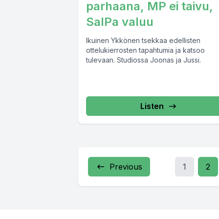
parhaana, MP ei taivu,
SalPa valuu
Ikuinen Ykkönen tsekkaa edellisten
ottelukierrosten tapahtumia ja katsoo
tulevaan. Studiossa Joonas ja Jussi.
Listen
Previous
1
2