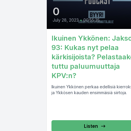
0
July 28, 2023
•
00:55:35
Ikuinen Ykkönen: Jaks
93: Kukas nyt pelaa
kärkisijoista? Pelastaak
tuttu paluumuuttaja
KPV:n?
Ikuinen Ykkönen perkaa edellisiä kierrok
ja Ykkösen kauden ensimmäisiä siirtoja.
Listen