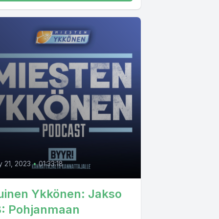
0
 21, 2023
•
01:33:18
uinen Ykkönen: Jakso
8: Pohjanmaan