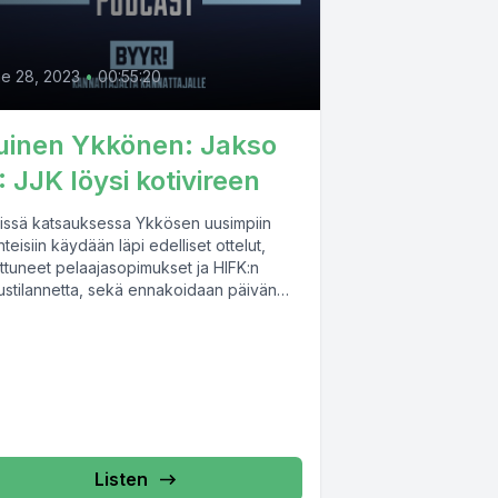
0
e 28, 2023
•
00:55:20
uinen Ykkönen: Jakso
: JJK löysi kotivireen
viissä katsauksessa Ykkösen uusimpiin
teisiin käydään läpi edelliset ottelut,
ttuneet pelaajasopimukset ja HIFK:n
oustilannetta, sekä ennakoidaan päivän
rosta.
Listen