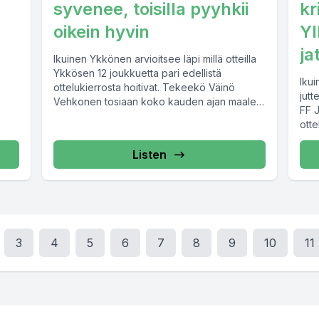
syvenee, toisilla pyyhkii
kr
oikein hyvin
Yl
ja
Ikuinen Ykkönen arvioitsee läpi millä otteilla
Ykkösen 12 joukkuetta pari edellistä
Iku
ottelukierrosta hoitivat. Tekeekö Väinö
jutt
Vehkonen tosiaan koko kauden ajan maaleja
FF 
tähän tahtiin Mikkelissä?...
ott
Listen
3
4
5
6
7
8
9
10
11