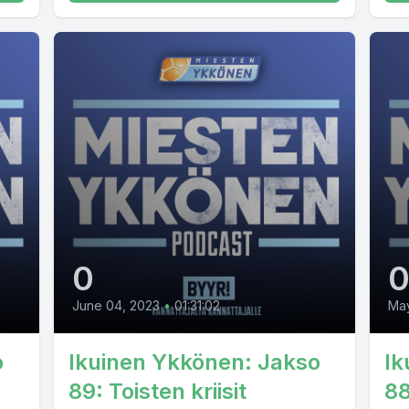
0
June 04, 2023
•
01:31:02
May
o
Ikuinen Ykkönen: Jakso
Ik
89: Toisten kriisit
8