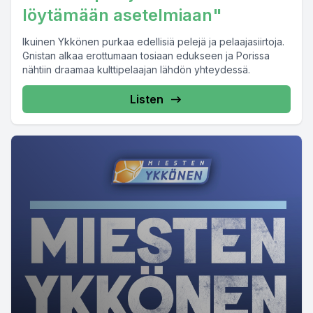
löytämään asetelmiaan"
Ikuinen Ykkönen purkaa edellisiä pelejä ja pelaajasiirtoja.
Gnistan alkaa erottumaan tosiaan edukseen ja Porissa
nähtiin draamaa kulttipelaajan lähdön yhteydessä.
Listen