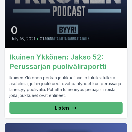
0
July 16, 2021
•
01:19:13
Ikuinen Ykkönen: Jakso 52:
Perussarjan puoliväliraportti
Ikuinen Ykkönen perkaa joukkueittain jo tutuiksi tulleita
asetelmia, joihin joukkueet ovat päätyneet kun perussarja
lähestyy puoliväliä. Puhetta tulee myös pelaajasiirroista,
joita joukkueet ovat ehtineet...
Listen