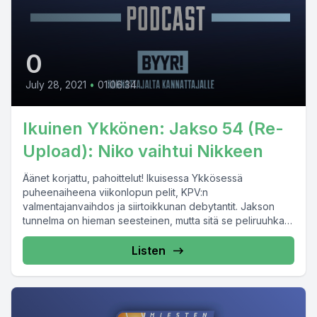
0
July 28, 2021
•
01:06:34
Ikuinen Ykkönen: Jakso 54 (Re-
Upload): Niko vaihtui Nikkeen
Äänet korjattu, pahoittelut! Ikuisessa Ykkösessä
puheenaiheena viikonlopun pelit, KPV:n
valmentajanvaihdos ja siirtoikkunan debytantit. Jakson
tunnelma on hieman seesteinen, mutta sitä se peliruuhka
helteen keskellä...
Listen