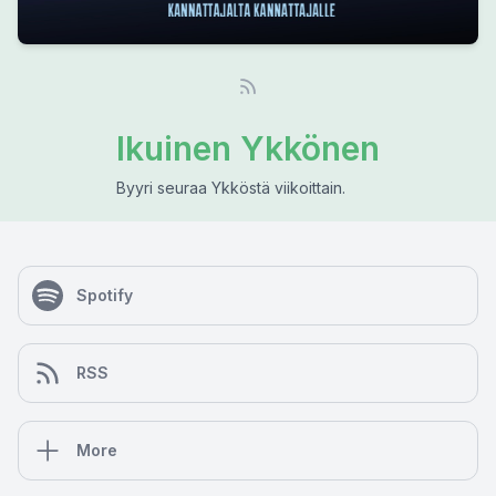
Ikuinen Ykkönen
Byyri seuraa Ykköstä viikoittain.
Spotify
RSS
More