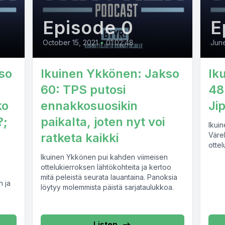
Episode 0
E
October 15, 2021
•
01:02:48
June
so
Ikuinen Ykkönen: Jakso
Ik
60: TPS putosi
48
ko
ennakkosuosikin
Ji
?;
paikalta, joten nyt voi
Ikuin
ratketa kaikki
Väre
ottel
Ikuinen Ykkönen pui kahden viimeisen
ottelukierroksen lähtökohteita ja kertoo
mitä peleistä seurata lauantaina. Panoksia
n ja
löytyy molemmista päistä sarjataulukkoa.
det
ä.
Listen