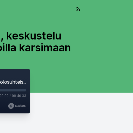
F, keskustelu
oilla karsimaan
Ikuinen Ykkönen: Jakso 97: Grattis EIF, keskustelu olosuhteista lähti laukalle, Gnistan vahvoilla karsimaan
00:00
/
00:46:33