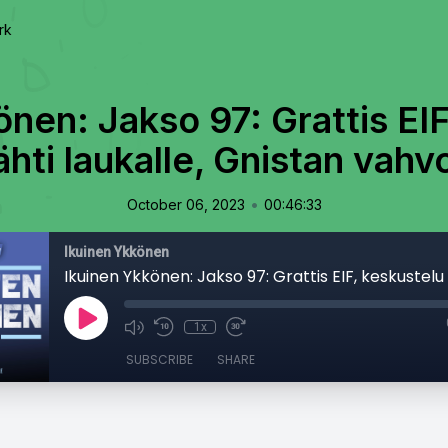
rk
nen: Jakso 97: Grattis EI
ähti laukalle, Gnistan vahv
•
October 06, 2023
00:46:33
Ikuinen Ykkönen
1x
SUBSCRIBE
SHARE