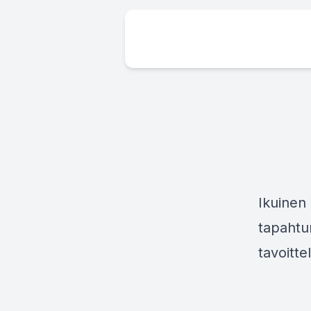
Ikuinen 
tapahtun
tavoitt