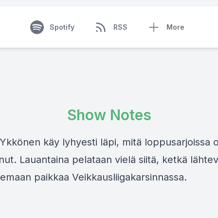
Spotify
RSS
More
Show Notes
Ykkönen käy lyhyesti läpi, mitä loppusarjoissa 
ut. Lauantaina pelataan vielä siitä, ketkä lähte
elemaan paikkaa Veikkausliigakarsinnassa.