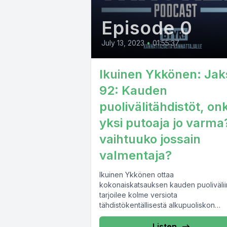
Episode 0
July 13, 2023
•
01:55:37
Ikuinen Ykkönen: Jak
92: Kauden
puolivälitähdistöt, on
yksi putoaja jo varma
vaihtuuko jossain
valmentaja?
Ikuinen Ykkönen ottaa
kokonaiskatsauksen kauden puolivälii
tarjoilee kolme versiota
tähdistökentällisestä alkupuoliskon
perusteella. Joukkueiden mahdollisuu
ja tavoitteet loppukauden ovat syyniss
Listen