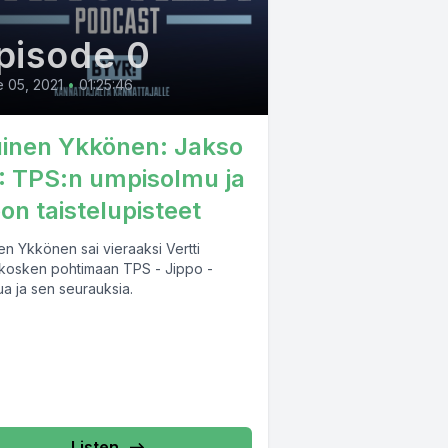
pisode 0
 05, 2021
•
01:25:46
uinen Ykkönen: Jakso
: TPS:n umpisolmu ja
pon taistelupisteet
en Ykkönen sai vieraaksi Vertti
kosken pohtimaan TPS - Jippo -
ua ja sen seurauksia.
Listen