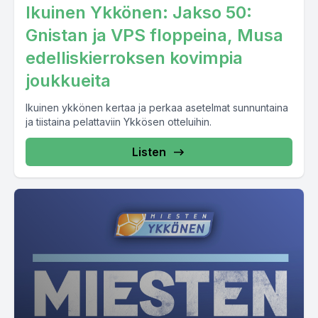
Ikuinen Ykkönen: Jakso 50:
Gnistan ja VPS floppeina, Musa
edelliskierroksen kovimpia
joukkueita
Ikuinen ykkönen kertaa ja perkaa asetelmat sunnuntaina
ja tiistaina pelattaviin Ykkösen otteluihin.
Listen