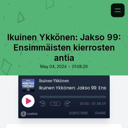
Ikuinen Ykkönen: Jakso 99:
Ensimmäisten kierrosten
antia
•
May 04, 2024
01:08:29
Ikuinen Ykkönen
1x
00:00
/
01:08:29
SUBSCRIBE
SHARE