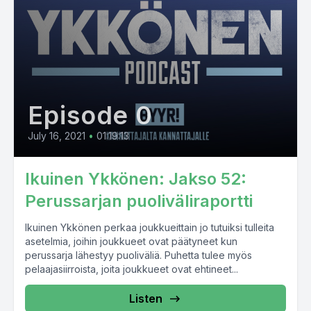
Episode 0
July 16, 2021
•
01:19:13
Ikuinen Ykkönen: Jakso 52:
Perussarjan puoliväliraportti
Ikuinen Ykkönen perkaa joukkueittain jo tutuiksi tulleita
asetelmia, joihin joukkueet ovat päätyneet kun
perussarja lähestyy puoliväliä. Puhetta tulee myös
pelaajasiirroista, joita joukkueet ovat ehtineet...
Listen