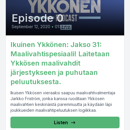
Episode 0
September 12, 2020
•
01:54:40
Ikuinen Ykkönen: Jakso 31:
Maalivahtispesiaali! Laitetaan
Ykkösen maalivahdit
järjestykseen ja puhutaan
peluutuksesta.
Ikuisen Ykkösen vieraaksi saapuu maalivahtivalmentaja
Jarkko Friström, jonka kanssa ruoditaan Ykkösen
maalivahtien keskinäistä paremmuutta ja käydään läpi
joukkueiden maalivahtipeluutuksen logiikkaa.
Listen